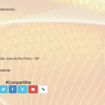
adamente).
, São José do Rio Preto – SP
l.com
.br
.
#Compartilhe