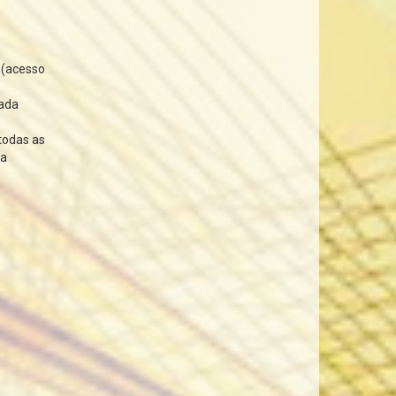
a
(acesso
rada
todas as
da