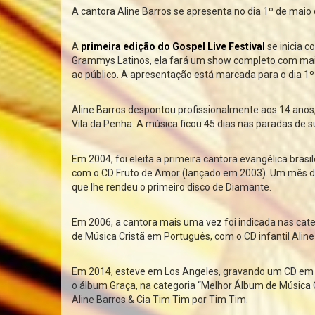
A cantora Aline Barros se apresenta no dia 1º de maio
A
primeira edição do Gospel Live Festival
se inicia c
Grammys Latinos, ela fará um show completo com mais
ao público. A apresentação está marcada para o dia 1º
Aline Barros despontou profissionalmente aos 14 ano
Vila da Penha. A música ficou 45 dias nas paradas de s
Em 2004, foi eleita a primeira cantora evangélica bras
com o CD Fruto de Amor (lançado em 2003). Um mês de
que lhe rendeu o primeiro disco de Diamante.
Em 2006, a cantora mais uma vez foi indicada nas cat
de Música Cristã em Português, com o CD infantil Aline
Em 2014, esteve em Los Angeles, gravando um CD em 
o álbum Graça, na categoria “Melhor Álbum de Música 
Aline Barros & Cia Tim Tim por Tim Tim.