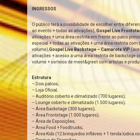
INGRESSOS
O público terá a possibilidade de escolher entre difer
ao evento + todas as ativações),
Gospel Live Frontsta
ativações + uma área restrita em frente ao palco princi
especial + todas as ativações + uma área restrita com 
volume),
Gospel Live Backstage – Camarote VIP
(ace
ativações + acesso a uma área restrita de backstage c
volume + sorteios de meet&greet com artistas e produt
Estrutura
– Dois palcos;
– Loja Oficial;
– Auditório coberto e climatizado (700 lugares);
– Lounge coberto e climatizado (1.500 lugares);
– Área Backstage (300 lugares);
– Área Frontstage (1.000 lugares);
– Área de Exposições;
– Área Food + Foodtrucks;
– Área Kids (12 brinquedos infláveis + 1 tenda lúdica co
– Parque de Diversões;