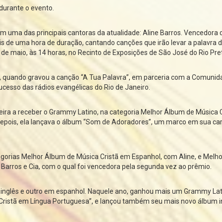
 durante o evento.
om uma das principais cantoras da atualidade: Aline Barros. Vencedora 
 de uma hora de duração, cantando canções que irão levar a palavra 
 de maio, às 14 horas, no Recinto de Exposições de São José do Rio Pre
s, quando gravou a canção “A Tua Palavra”, em parceria com a Comunid
ucesso das rádios evangélicas do Rio de Janeiro.
ileira a receber o Grammy Latino, na categoria Melhor Álbum de Música 
pois, ela lançava o álbum “Som de Adoradores”, um marco em sua car
egorias Melhor Álbum de Música Cristã em Espanhol, com Aline, e Melh
 Barros e Cia, com o qual foi vencedora pela segunda vez ao prêmio.
inglês e outro em espanhol. Naquele ano, ganhou mais um Grammy La
Cristã em Língua Portuguesa”, e lançou também seu mais novo álbum in