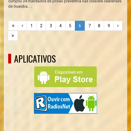
cumpriu 34 mandados de prisão preventiva nas cidades cearenses
de Guaiúba, ...
1
2
3
4
5
6
7
8
9
APLICATIVOS