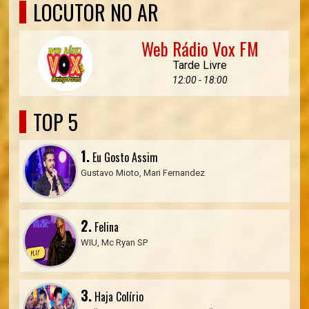
LOCUTOR NO AR
Web Rádio Vox FM
Tarde Livre
12:00 - 18:00
TOP 5
1.
Eu Gosto Assim
Gustavo Mioto, Mari Fernandez
2.
Felina
WIU, Mc Ryan SP
3.
Haja Colírio